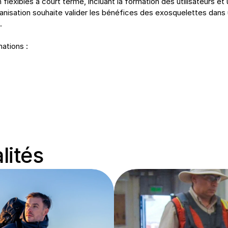
xibles à court terme, incluant la formation des utilisateurs et 
ganisation souhaite valider les bénéfices des exosquelettes dans u
.
mations :
lités