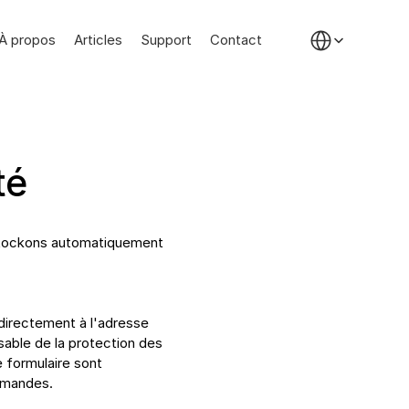
Select Language
À propos
Articles
Support
Contact
té
 stockons automatiquement 
directement à l'adresse 
sable de la protection des 
 formulaire sont 
demandes.