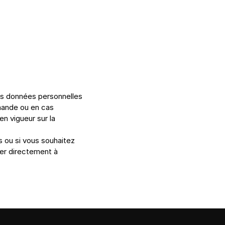
os données personnelles 
mande ou en cas 
 vigueur sur la 
 ou si vous souhaitez 
exercer vos droits d'accès, de rectification ou de suppression, vous pouvez nous contacter directement à 