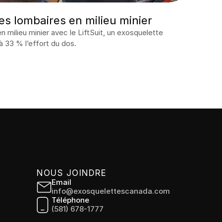
es lombaires en milieu minier
 milieu minier avec le LiftSuit, un exosquelette 
à 33 % l’effort du dos.
NOUS JOINDRE
Email
info@exosquelettescanada.com
Téléphone
(581) 678-1777