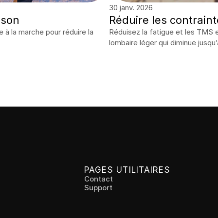
30 janv. 2026
nson
Réduire les contraint
à la marche pour réduire la 
Réduisez la fatigue et les TMS en
lombaire léger qui diminue jusqu’
PAGES UTILITAIRES
Contact
Support