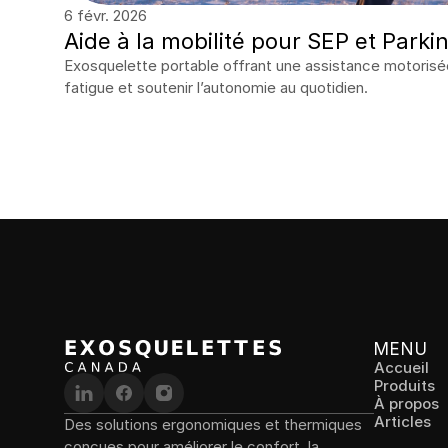
6 févr. 2026
Aide à la mobilité pour SEP et Parki
Exosquelette portable offrant une assistance motorisée 
fatigue et soutenir l’autonomie au quotidien.
MENU
Accueil
Produits
À propos
Articles
Des solutions ergonomiques et thermiques 
conçues pour améliorer le confort, la 