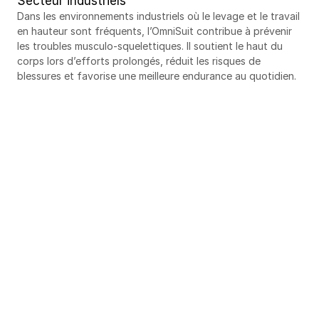
Secteur industriels
Dans les environnements industriels où le levage et le travail 
en hauteur sont fréquents, l’OmniSuit contribue à prévenir 
les troubles musculo-squelettiques. Il soutient le haut du 
corps lors d’efforts prolongés, réduit les risques de 
blessures et favorise une meilleure endurance au quotidien.
Demander une 
démonstration gratuite!
Voyez la différence sur le terrain. 
Nos experts se déplacent chez 
vous, sans frais et sans 