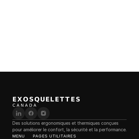
BRAS
DOS
Wave
Exosquelette dorsal qui soutient le dos, réduit la 
fatigue et facilite la manipulation sécuritaire de 
charges lourdes.
Des solutions ergonomiques et thermiques conçues 
pour améliorer le confort, la sécurité et la performance.
MENU
PAGES UTILITAIRES