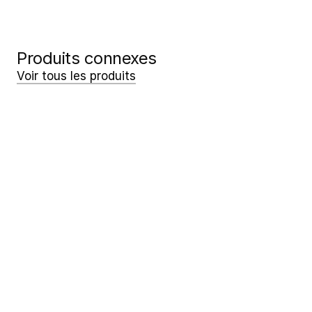
engagement.
Demander ma démonstration
Demander ma démonstration
Produits connexes
Voir tous les produits