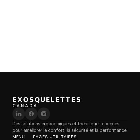
Hypershell 4-Port Charging Hub
Station de charge compacte Hypershell avec 
USB-C PD. Recharge rapide et simultanée des 
batteries en 90 minutes.
Des solutions ergonomiques et thermiques conçues 
pour améliorer le confort, la sécurité et la performance.
MENU
PAGES UTILITAIRES